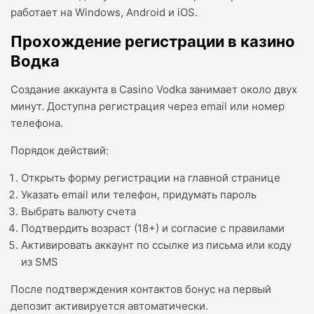
работает на Windows, Android и iOS.
Прохождение регистрации в казино
Водка
Создание аккаунта в Casino Vodka занимает около двух
минут. Доступна регистрация через email или номер
телефона.
Порядок действий:
Открыть форму регистрации на главной странице
Указать email или телефон, придумать пароль
Выбрать валюту счета
Подтвердить возраст (18+) и согласие с правилами
Активировать аккаунт по ссылке из письма или коду
из SMS
После подтверждения контактов бонус на первый
депозит активируется автоматически.