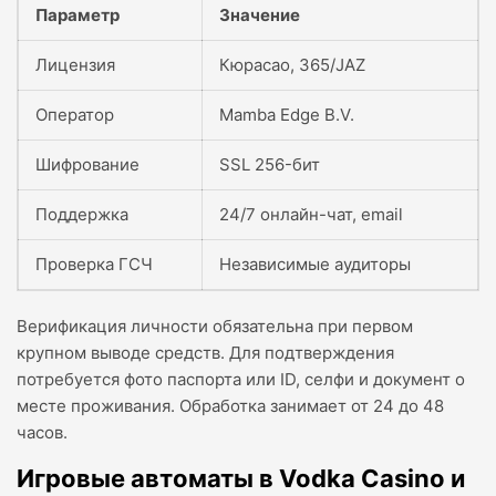
Параметр
Значение
Лицензия
Кюрасао, 365/JAZ
Оператор
Mamba Edge B.V.
Шифрование
SSL 256-бит
Поддержка
24/7 онлайн-чат, email
Проверка ГСЧ
Независимые аудиторы
Верификация личности обязательна при первом
крупном выводе средств. Для подтверждения
потребуется фото паспорта или ID, селфи и документ о
месте проживания. Обработка занимает от 24 до 48
часов.
Игровые автоматы в Vodka Casino и