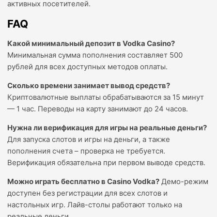
активных посетителей.
FAQ
Какой минимальный депозит в Vodka Casino?
Минимальная сумма пополнения составляет 500
рублей для всех доступных методов оплаты.
Сколько времени занимает вывод средств?
Криптовалютные выплаты обрабатываются за 15 минут
— 1 час. Переводы на карту занимают до 24 часов.
Нужна ли верификация для игры на реальные деньги?
Для запуска слотов и игры на деньги, а также
пополнения счета – проверка не требуется.
Верификация обязательна при первом выводе средств.
Можно играть бесплатно в Casino Vodka?
Демо-режим
доступен без регистрации для всех слотов и
настольных игр. Лайв-столы работают только на
реальные деньги.