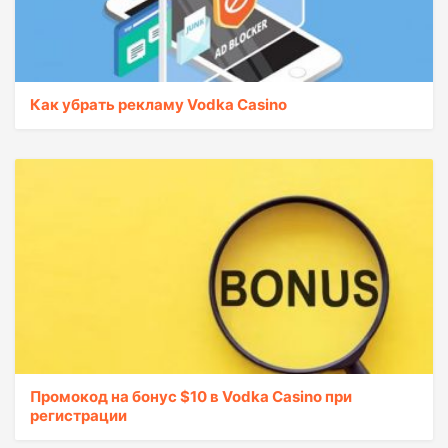
Как убрать рекламу Vodka Casino
Промокод на бонус $10 в Vodka Casino при
регистрации