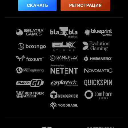
СКАЧАТЬ
РЕГИСТРАЦИЯ