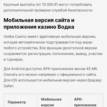
Крупные выплаты (от 10 000 ₽) могут потребовать
дополнительной проверки службой безопасности.
Мобильная версия сайта и
приложения казино Водка
Vodka Casino имеет адаптивную мобильную версию,
которая автоматически подстраивается под экран
любого устройства. Все функции десктопной версии
сохраняются: регистрация, пополнение, вывод, участие
в турнирах.
Для Android доступно APK-приложение весом 45 Мб.
Скачать его можно напрямую с официального сайта.
Для iOS используется мобильная версия через браузер
Safari.
Мобильная
APK-
Параметр
версия
приложение