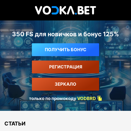
350 FS для новичков и бонус 125%
ПОЛУЧИТЬ БОНУС
РЕГИСТРАЦИЯ
ЗЕРКАЛО
только по промокоду
VODBRD
СТАТЬИ