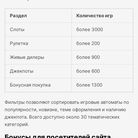
Раздел
Количество игр
Слоты
более 3000
Рулетка
более 200
Живые дилеры
более 900
Джекпоты
более 600
Бонусная покупка
более 1300
Фильтры позволяют сортировать игровые автоматы по
популярности, новизне, теме оформления и наличию
джекпота. Всего доступно около 30 тематических
категорий.
Бонусы для посетителей сайта