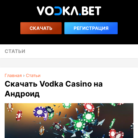
СКАЧАТЬ
РЕГИСТРАЦИЯ
СТАТЬИ
Главная
›
Статьи
Скачать Vodka Casino на
Андроид