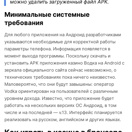
можно удалить загруженный файл APK.
Минимальные системные
требования
Для любого приложения на Андроид разработчиками
указываются необходимые для корректной работы
параметры телефона. Информация появляется в
момент выхода программы. Поскольку скачать и
установить APK приложения казино Водка на Android с
зеркала официального сайта сейчас невозможно, о
технических требованиях пока ничего неизвестно.
Маловероятно, что они будут завышены: оператор
Vodka ориентирован на пользователей с различным
уровнем дохода. Известно, что приложение будет
работать на нескольких версиях ОС Андроид, в том
числе и на последней — v.13. Интерфейс планируется
реализовать на русском, английском и других языках.